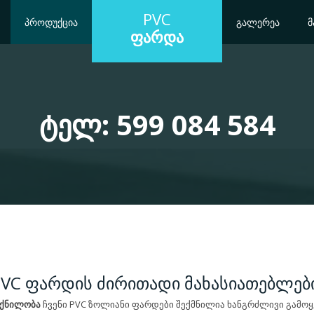
PVC
ᲞᲠᲝᲓᲣᲥᲪᲘᲐ
ᲒᲐᲚᲔᲠᲔᲐ
Მ
ᲤᲐᲠᲓᲐ
ᲢᲔᲚ: 599 084 584
PVC ფარდის ძირითადი მახასიათებლები
ოქნილობა
ჩვენი PVC ზოლიანი ფარდები შექმნილია ხანგრძლივი გამო