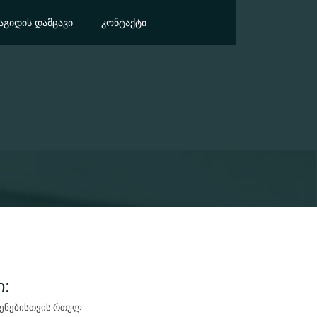
ᲐᲒᲘᲓᲘᲡ ᲓᲐᲛᲪᲐᲕᲘ
ᲙᲝᲜᲢᲐᲥᲢᲘ
:
ყენებისთვის რთულ