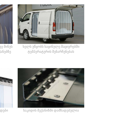
ე მინუს
ხელს უწყობს საყინულე მაცივრებში
ქანებზე
ტემპერატურის შენარჩუნებას
რდები
საკიდის მექანიზმი დამზადებულია